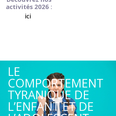
activités 2026
:
ici
LE
COMPORTEMENT
TYRANIQUE DE
L’ENFANT ET DE