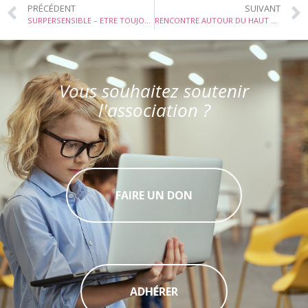
PRÉCÉDENT
SUIVANT
SURPERSENSIBLE – ETRE TOUJOURS « TROP » ET BIEN LE VIVRE
RENCONTRE AUTOUR DU HAUT POTENTIEL A CHATEAUROUX le 28/01/2025
Vous souhaitez soutenir
l'association ?
FAIRE UN DON
ADHÉRER