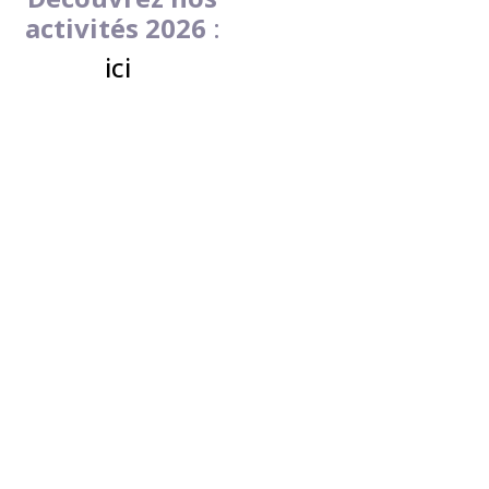
activités 2026
:
ici
NON AU
HARCELEMENT
Accueil
»
NON AU HARCELEMENT