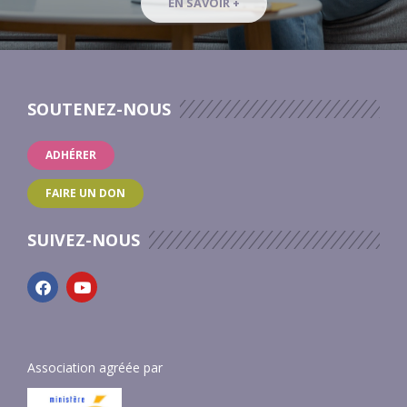
EN SAVOIR +
SOUTENEZ-NOUS
ADHÉRER
FAIRE UN DON
SUIVEZ-NOUS
Association agréée par